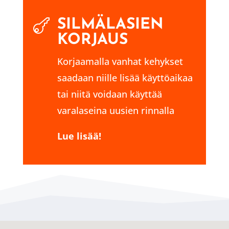
SILMÄLASIEN

KORJAUS
Korjaamalla vanhat kehykset
saadaan niille lisää käyttöaikaa
tai niitä voidaan käyttää
varalaseina uusien rinnalla
Lue lisää!