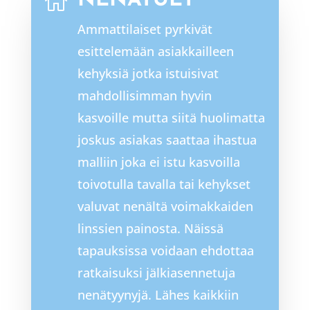
NENÄTUET

Ammattilaiset pyrkivät
esittelemään asiakkailleen
kehyksiä jotka istuisivat
mahdollisimman hyvin
kasvoille mutta siitä huolimatta
joskus asiakas saattaa ihastua
malliin joka ei istu kasvoilla
toivotulla tavalla tai kehykset
valuvat nenältä voimakkaiden
linssien painosta. Näissä
tapauksissa voidaan ehdottaa
ratkaisuksi jälkiasennetuja
nenätyynyjä. Lähes kaikkiin