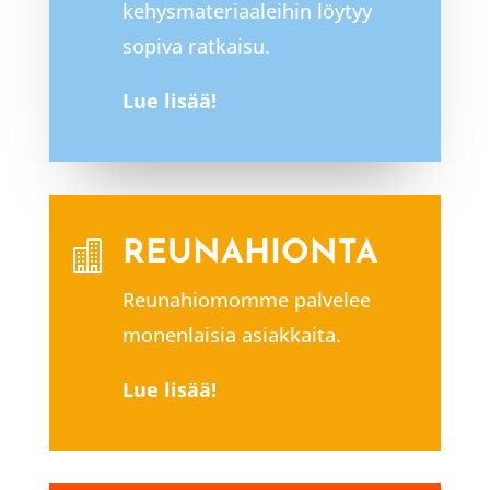
kehysmateriaaleihin löytyy
sopiva ratkaisu.
Lue lisää!
REUNAHIONTA

Reunahiomomme palvelee
monenlaisia asiakkaita.
Lue lisää!