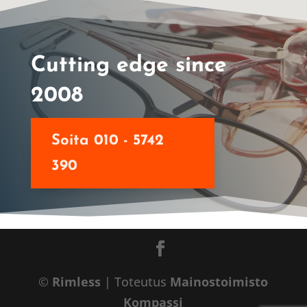
Cutting edge since
2008
Soita 010 - 5742
390
©
Rimless
| Toteutus
Mainostoimisto
Kompassi